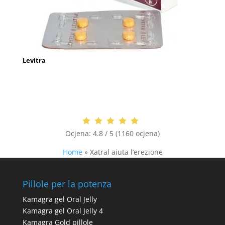
Levitra
Ocjena:
4.8 / 5 (1160 ocjena)
Home
»
Xatral aiuta l’erezione
Pillole per la potenza
Kamagra gel Oral Jelly
Kamagra gel Oral Jelly 4
Kamagra Gold pillole