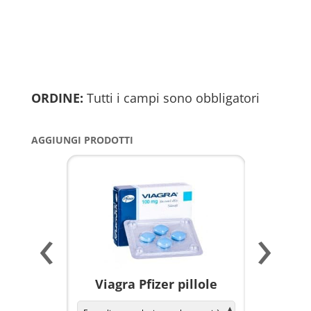
ORDINE:
Tutti i campi sono obbligatori
AGGIUNGI PRODOTTI
‹
›
a per
Viagra Pfizer pillole
KAMAGR