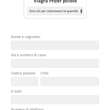
a per
Viagra Pfizer pillole
KAMAGR
Nome e cognome:
Via e numero di casa:
Codice postale:
Città:
E-mail:
Numero di telefono: