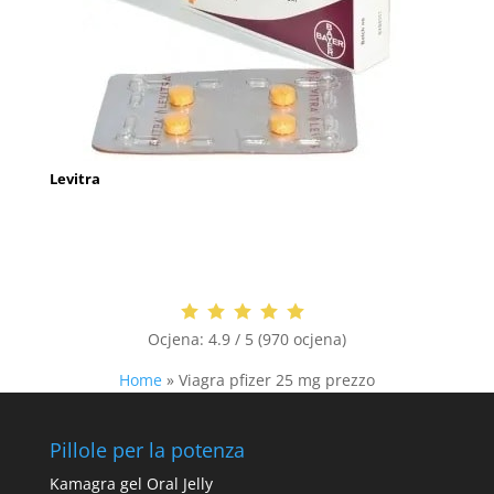
Levitra
Ocjena:
4.9 / 5 (970 ocjena)
Home
»
Viagra pfizer 25 mg prezzo
Pillole per la potenza
Kamagra gel Oral Jelly