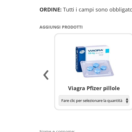
ORDINE:
Tutti i campi sono obbligato
AGGIUNGI PRODOTTI
‹
agnola per donne
Viagra Pfizer pillole
Nome e cognome: