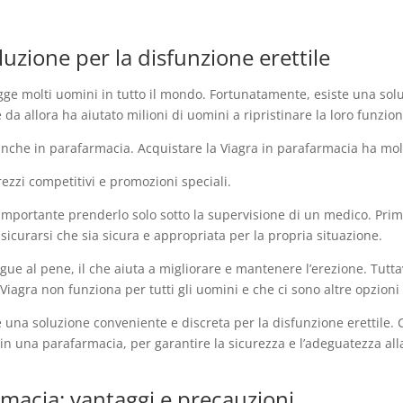
luzione per la disfunzione erettile
gge molti uomini in tutto il mondo. Fortunatamente, esiste una solu
da allora ha aiutato milioni di uomini a ripristinare la loro funzio
nche in parafarmacia. Acquistare la Viagra in parafarmacia ha molti
rezzi competitivi e promozioni speciali.
 importante prenderlo solo sotto la supervisione di un medico. Prim
icurarsi che sia sicura e appropriata per la propria situazione.
gue al pene, il che aiuta a migliorare e mantenere l’erezione. Tutt
iagra non funziona per tutti gli uomini e che ci sono altre opzioni d
re una soluzione conveniente e discreta per la disfunzione erettile
in una parafarmacia, per garantire la sicurezza e l’adeguatezza all
rmacia: vantaggi e precauzioni