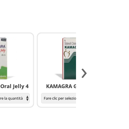
›
ral Jelly 4
KAMAGRA GOLD pillole
S