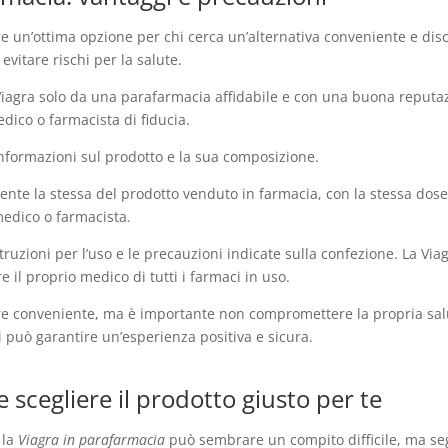
 un’ottima opzione per chi cerca un’alternativa conveniente e discre
vitare rischi per la salute.
iagra solo da una parafarmacia affidabile e con una buona reputazio
edico o farmacista di fiducia.
informazioni sul prodotto e la sua composizione.
te la stessa del prodotto venduto in farmacia, con la stessa dose di 
medico o farmacista.
ruzioni per l’uso e le precauzioni indicate sulla confezione. La Viagr
 il proprio medico di tutti i farmaci in uso.
e conveniente, ma è importante non compromettere la propria salu
i può garantire un’esperienza positiva e sicura.
 scegliere il prodotto giusto per te
 la
Viagra in parafarmacia
può sembrare un compito difficile, ma seg