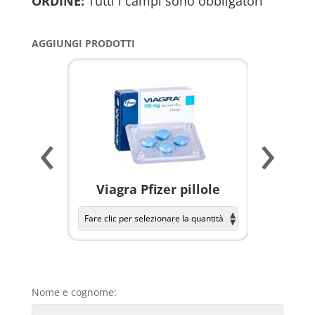
ORDINE:
Tutti i campi sono obbligatori
AGGIUNGI PRODOTTI
‹
›
a per
Viagra Pfizer pillole
KAMAGR
Nome e cognome: