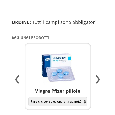
ORDINE:
Tutti i campi sono obbligatori
AGGIUNGI PRODOTTI
‹
›
a per
Viagra Pfizer pillole
KAMAGR