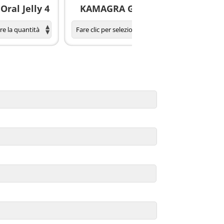
ral Jelly 4
KAMAGRA GOLD pillole
S