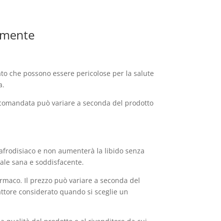
tamente
cato che possono essere pericolose per la salute
a.
raccomandata può variare a seconda del prodotto
frodisiaco e non aumenterà la libido senza
uale sana e soddisfacente.
armaco. Il prezzo può variare a seconda del
attore considerato quando si sceglie un