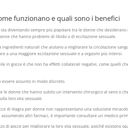
ome funzionano e quali sono i benefici
 sta diventando sempre più popolare tra le donne che desiderano mi
onne che hanno problemi di libido o di eccitazione sessuale.
ingredienti naturali che aiutano a migliorare la circolazione sang
tare a una maggiore eccitazione sessuale e a orgasmi più intensi.
le in gocce è che non ha effetti collaterali negativi, come quelli c
uò essere assunto in modo discreto.
e le donne che hanno subito un intervento chirurgico al seno o c
lla loro vita sessuale.
ce di Viagra per donne non rappresentano una soluzione miracolosa 
ta assumendo altri farmaci, è importante consultare un medico prim
zzo di gocce per migliorare la loro vita sessuale, poichê esistono opz