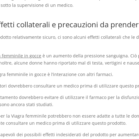
e sotto la supervisione di un medico.
fetti collaterali e precauzioni da prende
dotto relativamente sicuro, ci sono alcuni effetti collaterali che 
a femminile in gocce
è un aumento della pressione sanguigna. Ciò p
oltre, alcune donne hanno riportato mal di testa, vertigini e naus
agra femminile in gocce è l’interazione con altri farmaci.
tori dovrebbero consultare un medico prima di utilizzare questo p
attamento dovrebbero evitare di utilizzare il farmaco per la disfunz
sono ancora stati studiati.
per la Viagra femminile potrebbero non essere adatte a tutte le don
nte consultare un medico prima di utilizzare questo prodotto.
pevoli dei possibili effetti indesiderati del prodotto per aumentar