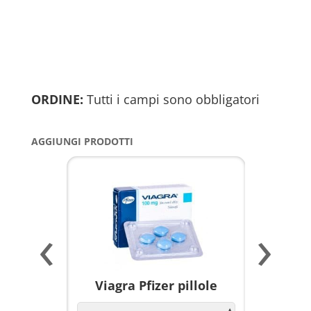
ORDINE:
Tutti i campi sono obbligatori
AGGIUNGI PRODOTTI
‹
›
a per
Viagra Pfizer pillole
KAMAGR