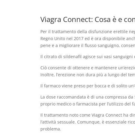
Viagra Connect: Cosa è e co
Per il trattamento della disfunzione erettile n
Regno Unito nel 2017 ed è ora disponibile anch
pene e a migliorare il flusso sanguigno, conse
Il citrato di sildenafil agisce sui vasi sanguig
Ciò consente di ottenere e mantenere un’erezio
Inoltre, l’erezione non dura più a lungo del te
Il farmaco viene preso per bocca e di solito un’
La dose raccomandata è di una compressa da 50
proprio medico o farmacista per l’utilizzo del 
Il trattamento noto come Viagra Connect ha dim
l’attività sessuale. Comunque, è essenziale ri
problema.