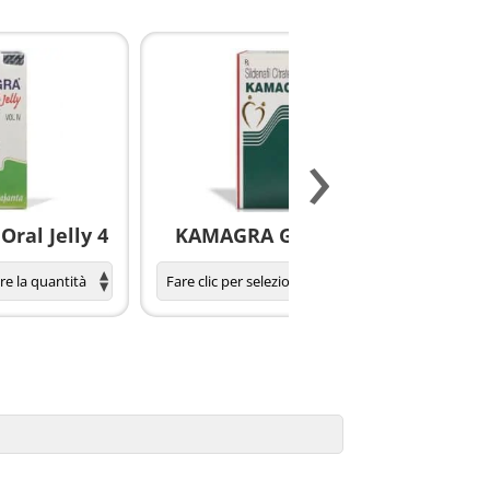
›
ral Jelly 4
KAMAGRA GOLD pillole
S