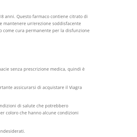
i 18 anni. Questo farmaco contiene citrato di
re e mantenere un’erezione soddisfacente
zarlo come cura permanente per la disfunzione
rmacie senza prescrizione medica, quindi è
tante assicurarsi di acquistare il Viagra
ndizioni di salute che potrebbero
 per coloro che hanno alcune condizioni
indesiderati.