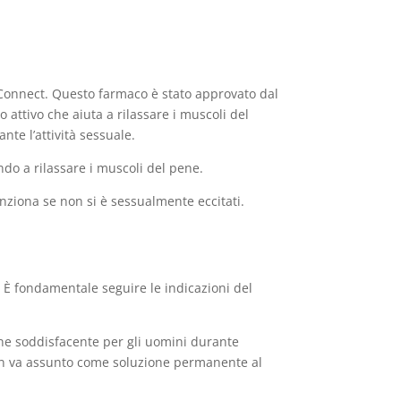
ra Connect. Questo farmaco è stato approvato dal
io attivo che aiuta a rilassare i muscoli del
te l’attività sessuale.
ando a rilassare i muscoli del pene.
ziona se non si è sessualmente eccitati.
 È fondamentale seguire le indicazioni del
one soddisfacente per gli uomini durante
 non va assunto come soluzione permanente al