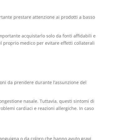
rtante prestare attenzione ai prodotti a basso
mportante acquistarlo solo da fonti affidabili e
 proprio medico per evitare effetti collaterali
uzioni da prendere durante l’assunzione del
 congestione nasale. Tuttavia, questi sintomi di
roblemi cardiaci e reazioni allergiche. In caso
sanguigna o da coloro che hanno avuto gravi