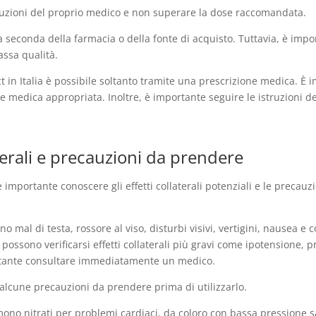
truzioni del proprio medico e non superare la dose raccomandata.
a seconda della farmacia o della fonte di acquisto. Tuttavia, è impo
assa qualità.
t in Italia è possibile soltanto tramite una prescrizione medica. È i
 medica appropriata. Inoltre, è importante seguire le istruzioni del
terali e precauzioni da prendere
 è importante conoscere gli effetti collaterali potenziali e le preca
no mal di testa, rossore al viso, disturbi visivi, vertigini, nausea e
possono verificarsi effetti collaterali più gravi come ipotensione, p
mportante consultare immediatamente un medico.
o alcune precauzioni da prendere prima di utilizzarlo.
mono nitrati per problemi cardiaci, da coloro con bassa pressione 