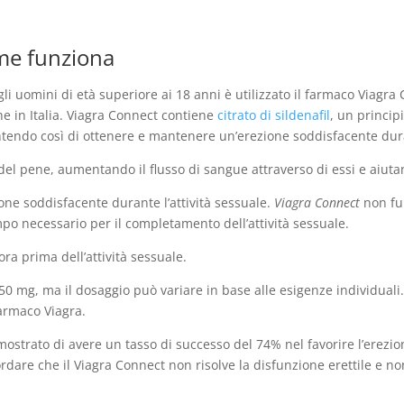
me funziona
egli uomini di età superiore ai 18 anni è utilizzato il farmaco Viag
e in Italia. Viagra Connect contiene
citrato di sildenafil
, un princip
ntendo così di ottenere e mantenere un’erezione soddisfacente duran
ni del pene, aumentando il flusso di sangue attraverso di essi e aiut
ne soddisfacente durante l’attività sessuale.
Viagra Connect
non fun
mpo necessario per il completamento dell’attività sessuale.
ora prima dell’attività sessuale.
 mg, ma il dosaggio può variare in base alle esigenze individuali.
farmaco Viagra.
ostrato di avere un tasso di successo del 74% nel favorire l’erezi
cordare che il Viagra Connect non risolve la disfunzione erettile e