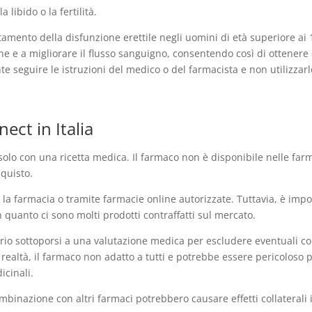
libido o la fertilità.
attamento della disfunzione erettile negli uomini di età superiore a
pene e a migliorare il flusso sanguigno, consentendo così di ottene
ante seguire le istruzioni del medico o del farmacista e non utiliz
ect in Italia
 solo con una ricetta medica. Il farmaco non è disponibile nelle fa
quisto.
a farmacia o tramite farmacie online autorizzate. Tuttavia, è impor
in quanto ci sono molti prodotti contraffatti sul mercato.
rio sottoporsi a una valutazione medica per escludere eventuali co
 realtà, il farmaco non adatto a tutti e potrebbe essere pericoloso
cinali.
ombinazione con altri farmaci potrebbero causare effetti collaterali 