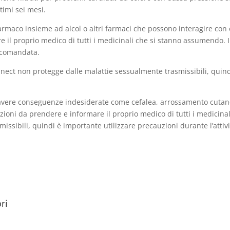
timi sei mesi.
farmaco insieme ad alcol o altri farmaci che possono interagire con
e il proprio medico di tutti i medicinali che si stanno assumendo. I
ccomandata.
onnect non protegge dalle malattie sessualmente trasmissibili, quin
ò avere conseguenze indesiderate come cefalea, arrossamento cutaneo
ioni da prendere e informare il proprio medico di tutti i medicinal
ssibili, quindi è importante utilizzare precauzioni durante l’attivi
ri