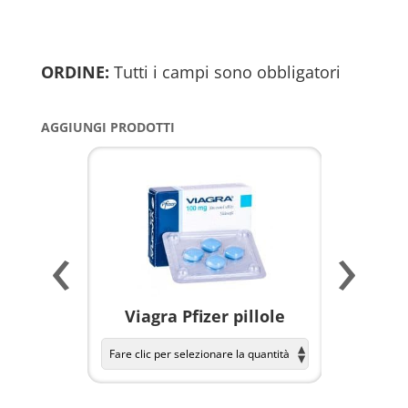
ORDINE:
Tutti i campi sono obbligatori
AGGIUNGI PRODOTTI
‹
›
a per
Viagra Pfizer pillole
KAMAGR