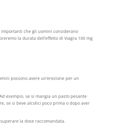
iù importanti che gli uomini considerano
ploreremo la durata dell’effetto di Viagra 100 mg
i uomini possono avere un’erezione per un
i. Ad esempio, se si mangia un pasto pesante
re, se si beve alcolici poco prima o dopo aver
on superare la dose raccomandata.