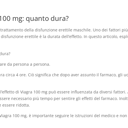
a 100 mg: quanto dura?
 trattamento della disfunzione erettile maschile. Uno dei fattori p
disfunzione erettile è la durata dell’effetto. In questo articolo, es
 dura?
riare da persona a persona.
dura circa 4 ore. Ciò significa che dopo aver assunto il farmaco, gl
l’effetto di Viagra 100 mg può essere influenzata da diversi fattor
ere necessario più tempo per sentire gli effetti del farmaco. Inolt
e essere ridotta.
da Viagra 100 mg, è importante seguire le istruzioni del medico e n