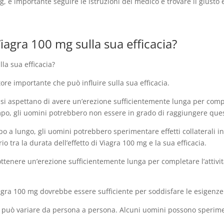
g, è importante seguire le istruzioni del medico e trovare il giusto eq
iagra 100 mg sulla sua efficacia?
la sua efficacia?
tore importante che può influire sulla sua efficacia.
aspettano di avere un’erezione sufficientemente lunga per completar
po, gli uomini potrebbero non essere in grado di raggiungere ques
oppo a lungo, gli uomini potrebbero sperimentare effetti collaterali 
io tra la durata dell’effetto di Viagra 100 mg e la sua efficacia.
ottenere un’erezione sufficientemente lunga per completare l’attivi
Viagra 100 mg dovrebbe essere sufficiente per soddisfare le esigenze
 mg può variare da persona a persona. Alcuni uomini possono sperime