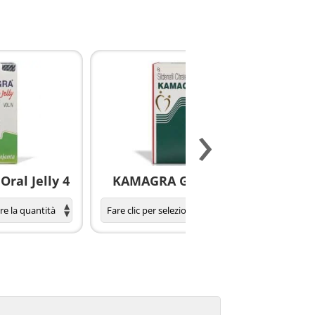
›
ral Jelly 4
KAMAGRA GOLD pillole
S