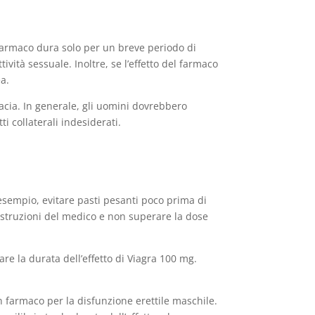
l farmaco dura solo per un breve periodo di
ità sessuale. Inoltre, se l’effetto del farmaco
ea.
icacia. In generale, gli uomini dovrebbero
i collaterali indesiderati.
 esempio, evitare pasti pesanti poco prima di
 istruzioni del medico e non superare la dose
re la durata dell’effetto di Viagra 100 mg.
n farmaco per la disfunzione erettile maschile.