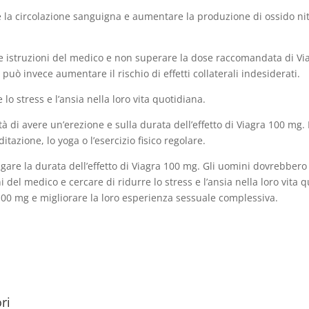
e la circolazione sanguigna e aumentare la produzione di ossido nit
 le istruzioni del medico e non superare la dose raccomandata di 
uò invece aumentare il rischio di effetti collaterali indesiderati.
lo stress e l’ansia nella loro vita quotidiana.
ità di avere un’erezione e sulla durata dell’effetto di Viagra 100 mg.
tazione, lo yoga o l’esercizio fisico regolare.
gare la durata dell’effetto di Viagra 100 mg. Gli uomini dovrebbero e
oni del medico e cercare di ridurre lo stress e l’ansia nella loro vit
 100 mg e migliorare la loro esperienza sessuale complessiva.
ri