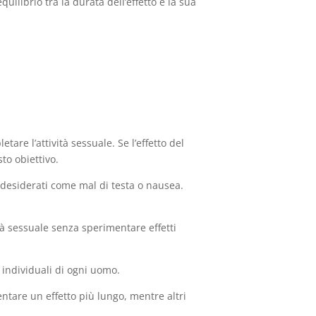
uilibrio tra la durata dell’effetto e la sua
e l’attività sessuale. Se l’effetto del
to obiettivo.
indesiderati come mal di testa o nausea.
tà sessuale senza sperimentare effetti
 individuali di ogni uomo.
ntare un effetto più lungo, mentre altri