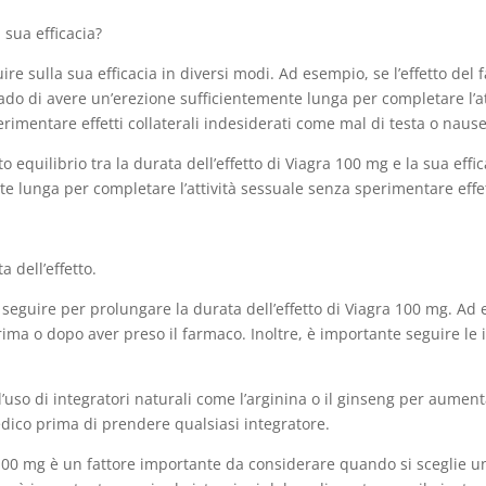
 sua efficacia?
uire sulla sua efficacia in diversi modi. Ad esempio, se l’effetto de
o di avere un’erezione sufficientemente lunga per completare l’attiv
rimentare effetti collaterali indesiderati come mal di testa o naus
o equilibrio tra la durata dell’effetto di Viagra 100 mg e la sua eff
e lunga per completare l’attività sessuale senza sperimentare effett
 dell’effetto.
 seguire per prolungare la durata dell’effetto di Viagra 100 mg. Ad
rima o dopo aver preso il farmaco. Inoltre, è importante seguire le
’uso di integratori naturali come l’arginina o il ginseng per aumenta
edico prima di prendere qualsiasi integratore.
a 100 mg è un fattore importante da considerare quando si sceglie u