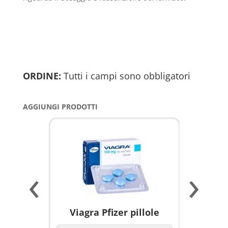
ORDINE:
Tutti i campi sono obbligatori
AGGIUNGI PRODOTTI
‹
›
a per
Viagra Pfizer pillole
KAMAGR