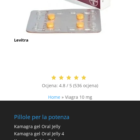
Levitra
Ocjena:
4.8 / 5 (536 ocjena)
Home
»
Viagra 10 mg
Pillole per la potenza
Kamagra gel Oral Jelly
Kamagra gel Oral Jelly 4