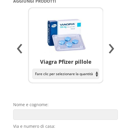
AGGIUNGI PRODOTTI
‹
›
a per
Viagra Pfizer pillole
KAMAGR
Nome e cognome:
Via e numero di casa: