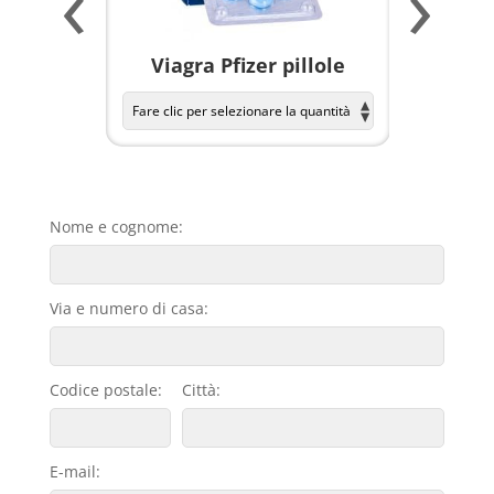
‹
›
a per
Viagra Pfizer pillole
KAMAGR
Nome e cognome:
Via e numero di casa:
Codice postale:
Città:
E-mail: