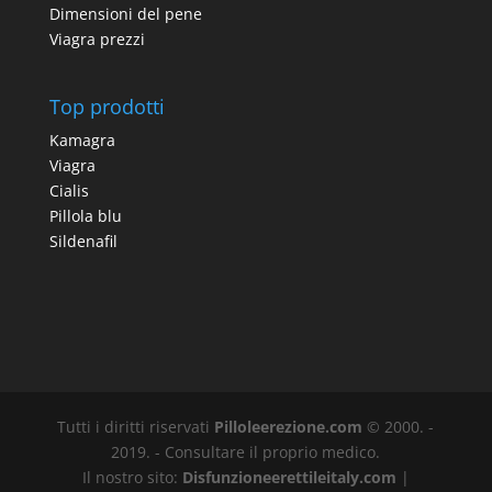
Dimensioni del pene
Viagra prezzi
Top prodotti
Kamagra
Viagra
Cialis
Pillola blu
Sildenafil
Tutti i diritti riservati
Pilloleerezione.com
© 2000. -
2019. - Consultare il proprio medico.
Il nostro sito:
Disfunzioneerettileitaly.com
|