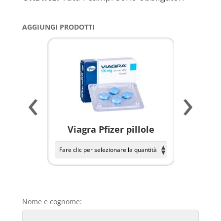
AGGIUNGI PRODOTTI
‹
›
a per
Viagra Pfizer pillole
KAMAGR
Nome e cognome: