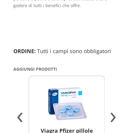
godere di tutti i benefici che offre.
ORDINE:
Tutti i campi sono obbligatori
AGGIUNGI PRODOTTI
‹
›
a per
Viagra Pfizer pillole
KAMAGR