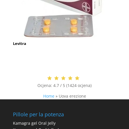
Levitra
Ocjena:
4.7 / 5 (1424 ocjena)
Home
»
Uova erezione
Pillole per la potenza
Kamagra gel Oral Jelly