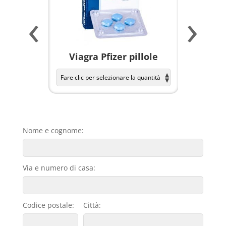
‹
›
a per
Viagra Pfizer pillole
KAMAGR
Nome e cognome:
Via e numero di casa:
Codice postale:
Città: