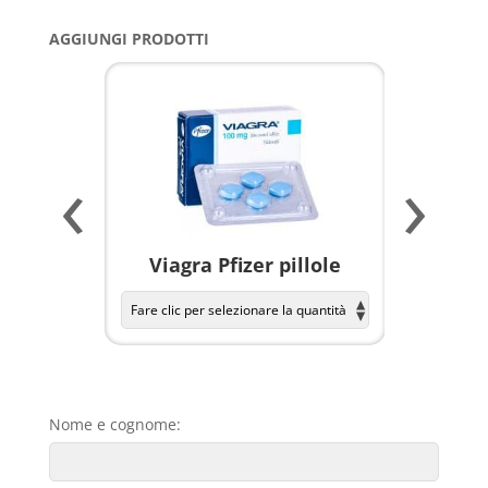
AGGIUNGI PRODOTTI
‹
›
a per
Viagra Pfizer pillole
KAMAGR
Nome e cognome: