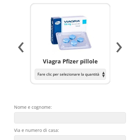
‹
›
a per
Viagra Pfizer pillole
KAMAGR
Nome e cognome:
Via e numero di casa: