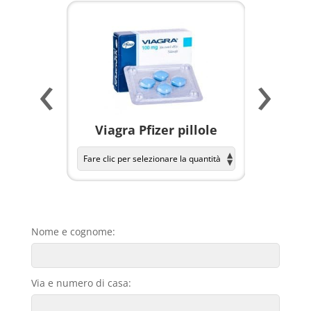
‹
›
a per
Viagra Pfizer pillole
KAMAGR
Nome e cognome:
Via e numero di casa: