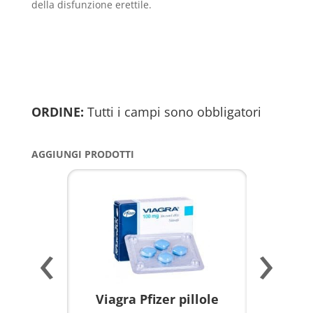
della disfunzione erettile.
ORDINE:
Tutti i campi sono obbligatori
AGGIUNGI PRODOTTI
‹
›
a per
Viagra Pfizer pillole
KAMAGR