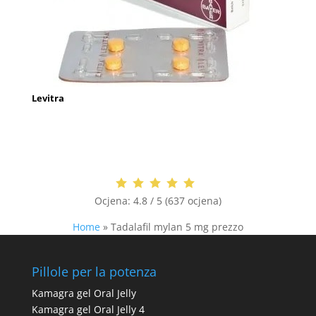
Levitra
Ocjena:
4.8 / 5 (637 ocjena)
Home
»
Tadalafil mylan 5 mg prezzo
Pillole per la potenza
Kamagra gel Oral Jelly
Kamagra gel Oral Jelly 4