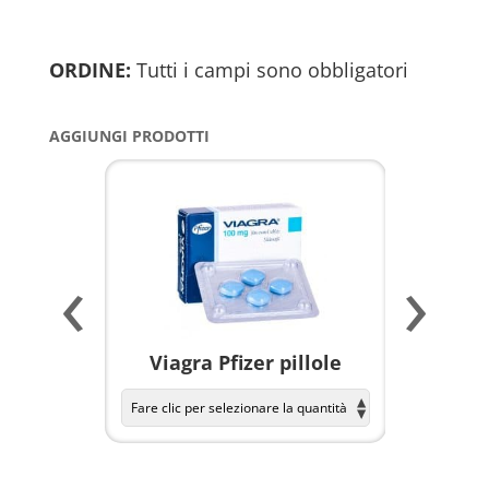
ORDINE:
Tutti i campi sono obbligatori
AGGIUNGI PRODOTTI
‹
›
a per
Viagra Pfizer pillole
KAMAGR