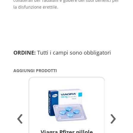
collaterali del Tadalafil e godere dei suoi benefici per
la disfunzione erettile.
ORDINE:
Tutti i campi sono obbligatori
AGGIUNGI PRODOTTI
‹
›
a per
Viagra Pfizer pillole
KAMAGR