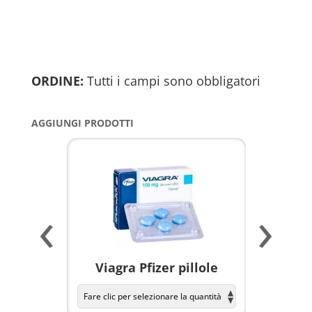
ORDINE:
Tutti i campi sono obbligatori
AGGIUNGI PRODOTTI
‹
›
a per
Viagra Pfizer pillole
KAMAGR