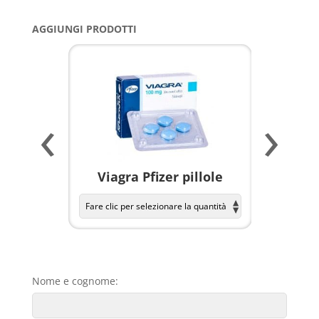
AGGIUNGI PRODOTTI
‹
›
a per
Viagra Pfizer pillole
KAMAGR
Nome e cognome: