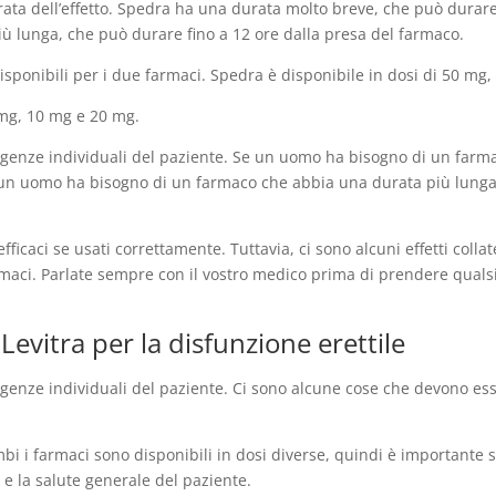
urata dell’effetto. Spedra ha una durata molto breve, che può durare
iù lunga, che può durare fino a 12 ore dalla presa del farmaco.
disponibili per i due farmaci. Spedra è disponibile in dosi di 50 mg
5 mg, 10 mg e 20 mg.
sigenze individuali del paziente. Se un uomo ha bisogno di un farm
se un uomo ha bisogno di un farmaco che abbia una durata più lunga,
fficaci se usati correttamente. Tuttavia, ci sono alcuni effetti coll
aci. Parlate sempre con il vostro medico prima di prendere qualsia
evitra per la disfunzione erettile
sigenze individuali del paziente. Ci sono alcune cose che devono es
i i farmaci sono disponibili in dosi diverse, quindi è importante sc
 e la salute generale del paziente.