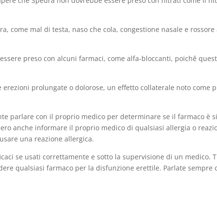
 sapere che Spedra non dovrebbe essere preso con nitrati come il n
pedra, come mal di testa, naso che cola, congestione nasale e rossor
essere preso con alcuni farmaci, come alfa-bloccanti, poichê ques
e erezioni prolungate o dolorose, un effetto collaterale noto come
te parlare con il proprio medico per determinare se il farmaco è si
bero anche informare il proprio medico di qualsiasi allergia o reazi
sare una reazione allergica.
icaci se usati correttamente e sotto la supervisione di un medico. T
ndere qualsiasi farmaco per la disfunzione erettile. Parlate sempre