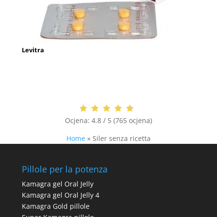
Levitra
Ocjena:
4.8 / 5 (765 ocjena)
Home
»
Siler senza ricetta
Pillole per la potenza
Kamagra gel Oral Jelly
Kamagra gel Oral Jelly 4
Kamagra Gold pillole