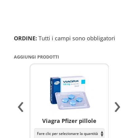
ORDINE:
Tutti i campi sono obbligatori
AGGIUNGI PRODOTTI
‹
›
a per
Viagra Pfizer pillole
KAMAGR