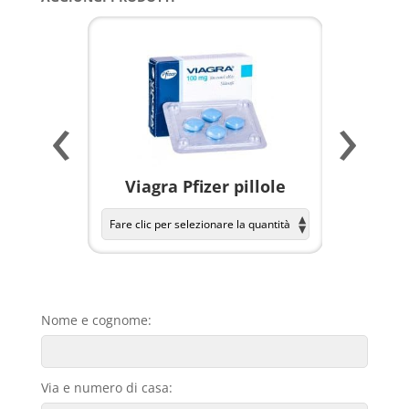
‹
›
a per
Viagra Pfizer pillole
KAMAGR
Nome e cognome:
Via e numero di casa: