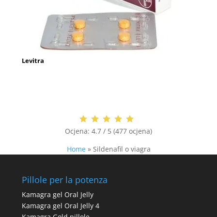
Levitra
Ocjena:
4.7 / 5 (477 ocjena)
Home
»
Sildenafil o viagra
Pillole per la potenza
Kamagra gel Oral Jelly
Kamagra gel Oral Jelly 4
Kamagra Gold pillole