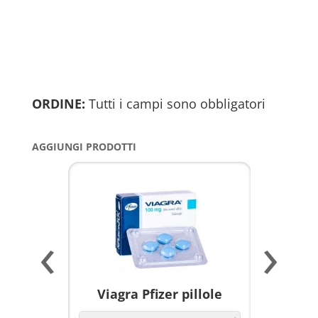
ORDINE:
Tutti i campi sono obbligatori
AGGIUNGI PRODOTTI
‹
›
a per
Viagra Pfizer pillole
KAMAGR