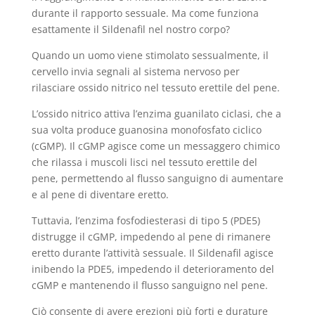
durante il rapporto sessuale. Ma come funziona
esattamente il Sildenafil nel nostro corpo?
Quando un uomo viene stimolato sessualmente, il
cervello invia segnali al sistema nervoso per
rilasciare ossido nitrico nel tessuto erettile del pene.
L’ossido nitrico attiva l’enzima guanilato ciclasi, che a
sua volta produce guanosina monofosfato ciclico
(cGMP). Il cGMP agisce come un messaggero chimico
che rilassa i muscoli lisci nel tessuto erettile del
pene, permettendo al flusso sanguigno di aumentare
e al pene di diventare eretto.
Tuttavia, l’enzima fosfodiesterasi di tipo 5 (PDE5)
distrugge il cGMP, impedendo al pene di rimanere
eretto durante l’attività sessuale. Il Sildenafil agisce
inibendo la PDE5, impedendo il deterioramento del
cGMP e mantenendo il flusso sanguigno nel pene.
Ciò consente di avere erezioni più forti e durature