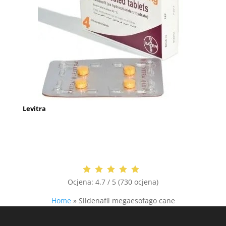
Levitra
Ocjena:
4.7 / 5 (730 ocjena)
Home
»
Sildenafil megaesofago cane