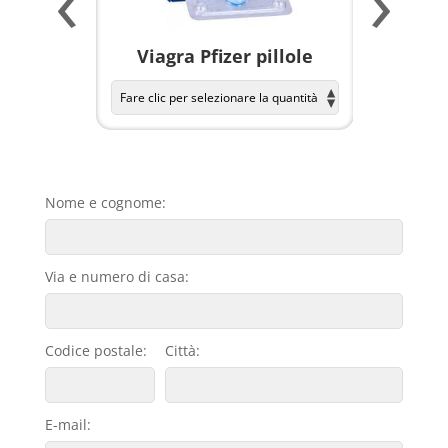
‹
›
a per
Viagra Pfizer pillole
KAMAGR
Nome e cognome:
Via e numero di casa:
Codice postale:
Città:
E-mail: