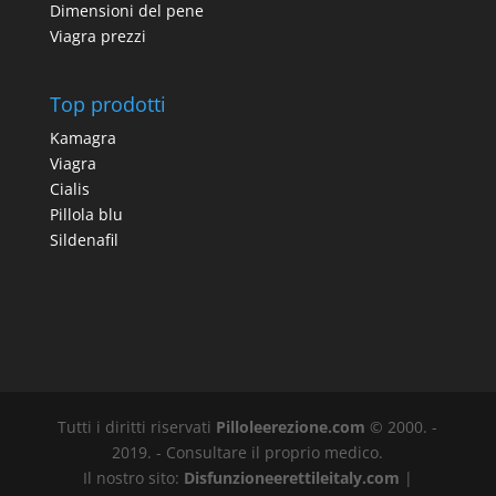
Dimensioni del pene
Viagra prezzi
Top prodotti
Kamagra
Viagra
Cialis
Pillola blu
Sildenafil
Tutti i diritti riservati
Pilloleerezione.com
© 2000. -
2019. - Consultare il proprio medico.
Il nostro sito:
Disfunzioneerettileitaly.com
|