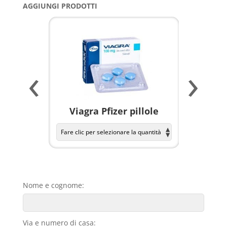
AGGIUNGI PRODOTTI
‹
›
a per
Viagra Pfizer pillole
KAMAGR
Nome e cognome:
Via e numero di casa: