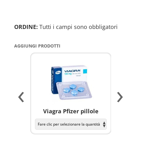
ORDINE:
Tutti i campi sono obbligatori
AGGIUNGI PRODOTTI
‹
›
a per
Viagra Pfizer pillole
KAMAGR