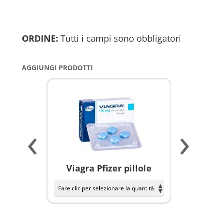
ORDINE:
Tutti i campi sono obbligatori
AGGIUNGI PRODOTTI
‹
›
a per
Viagra Pfizer pillole
KAMAGR