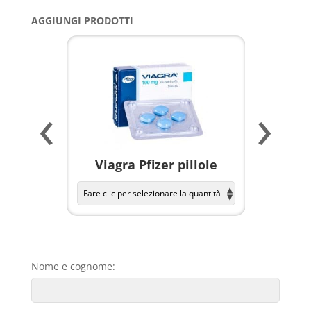
AGGIUNGI PRODOTTI
‹
›
a per
Viagra Pfizer pillole
KAMAGR
Nome e cognome: