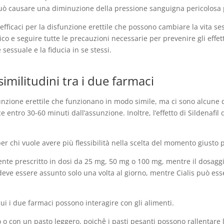
può causare una diminuzione della pressione sanguigna pericolosa p
 efficaci per la disfunzione erettile che possono cambiare la vita s
o e seguire tutte le precauzioni necessarie per prevenire gli effetti
sessuale e la fiducia in se stessi.
 similitudini tra i due farmaci
funzione erettile che funzionano in modo simile, ma ci sono alcune d
ce entro 30-60 minuti dall’assunzione. Inoltre, l’effetto di Sildenafil
per chi vuole avere più flessibilità nella scelta del momento giusto 
mente prescritto in dosi da 25 mg, 50 mg o 100 mg, mentre il dosagg
l deve essere assunto solo una volta al giorno, mentre Cialis può es
cui i due farmaci possono interagire con gli alimenti.
 o con un pasto leggero, poichê i pasti pesanti possono rallentare 