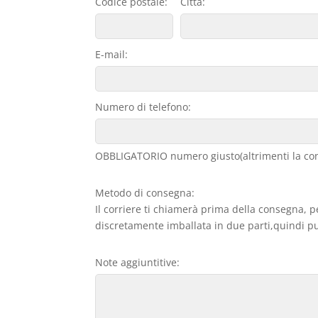
Codice postale:
Città:
E-mail:
Numero di telefono:
OBBLIGATORIO numero giusto(altrimenti la con
Metodo di consegna:
Il corriere ti chiamerà prima della consegna, p
discretamente imballata in due parti,quindi può
Note aggiuntitive: