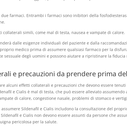
 i due farmaci. Entrambi i farmaci sono inibitori della fosfodiestera
ne.
i collaterali simili, come mal di testa, nausea e vampate di calore.
dipenderà dalle esigenze individuali del paziente e dalla raccomanda
proprio medico prima di assumere qualsiasi farmaco per la disfunzio
ute sessuale degli uomini e possono aiutare a ripristinare la fiducia 
laterali e precauzioni da prendere prima d
are alcuni effetti collaterali e precauzioni che devono essere tenu
ildenafil e Cialis è mal di testa, che può essere alleviato assumendo
mpate di calore, congestione nasale, problemi di stomaco e vertigi
assumere Sildenafil e Cialis includono la consultazione del proprio
 Sildenafil e Cialis non devono essere assunti da persone che assum
igna pericolosa per la salute.