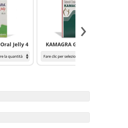
›
ral Jelly 4
KAMAGRA GOLD pillole
S