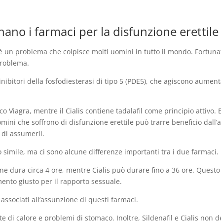
onano i farmaci per la disfunzione erettile
 è un problema che colpisce molti uomini in tutto il mondo. Fortun
problema.
nibitori della fosfodiesterasi di tipo 5 (PDE5), che agiscono aumen
aco Viagra, mentre il Cialis contiene tadalafil come principio attivo.
mini che soffrono di disfunzione erettile può trarre beneficio dall
 di assumerli.
o simile, ma ci sono alcune differenze importanti tra i due farmaci.
one dura circa 4 ore, mentre Cialis può durare fino a 36 ore. Questo 
mento giusto per il rapporto sessuale.
i associati all’assunzione di questi farmaci.
e di calore e problemi di stomaco. Inoltre, Sildenafil e Cialis non