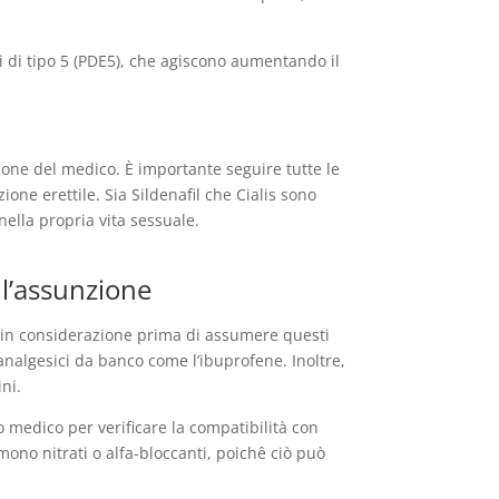
si di tipo 5 (PDE5), che agiscono aumentando il
zione del medico. È importante seguire tutte le
ne erettile. Sia Sildenafil che Cialis sono
nella propria vita sessuale.
ell’assunzione
ti in considerazione prima di assumere questi
 analgesici da banco come l’ibuprofene. Inoltre,
ni.
 medico per verificare la compatibilità con
ono nitrati o alfa-bloccanti, poichê ciò può