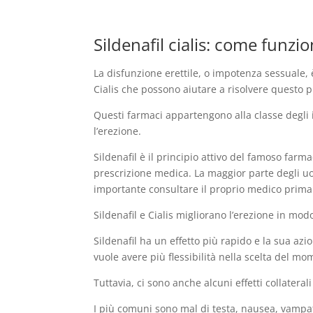
Sildenafil cialis: come funzi
La disfunzione erettile, o impotenza sessuale,
Cialis che possono aiutare a risolvere questo 
Questi farmaci appartengono alla classe degli i
l’erezione.
Sildenafil è il principio attivo del famoso farm
prescrizione medica. La maggior parte degli uo
importante consultare il proprio medico prima
Sildenafil e Cialis migliorano l’erezione in mod
Sildenafil ha un effetto più rapido e la sua azi
vuole avere più flessibilità nella scelta del mo
Tuttavia, ci sono anche alcuni effetti collateral
I più comuni sono mal di testa, nausea, vampat