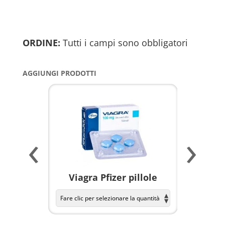
ORDINE:
Tutti i campi sono obbligatori
AGGIUNGI PRODOTTI
‹
›
a per
Viagra Pfizer pillole
KAMAGR