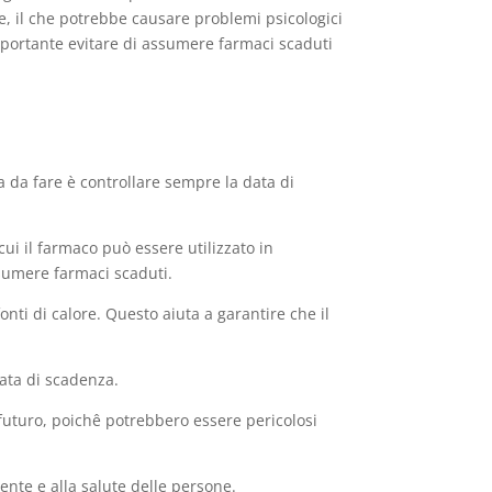
le, il che potrebbe causare problemi psicologici
mportante evitare di assumere farmaci scaduti
a da fare è controllare sempre la data di
ui il farmaco può essere utilizzato in
sumere farmaci scaduti.
onti di calore. Questo aiuta a garantire che il
data di scadenza.
futuro, poichê potrebbero essere pericolosi
nte e alla salute delle persone.