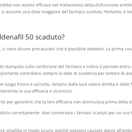
potrebbe non essere efficace nel trattamento della disfunzione eretti
se si assume una dose maggiore del farmaco scaduto. Pertanto, è i
ldenafil 50 scaduto?
o, ci sono alcune precauzioni che è possibile adottare. La prima cos
 stampata sulla confezione del farmaco e indica il periodo entro c
mportante controllare sempre la data di scadenza per evitare di as
n luogo fresco e asciutto, lontano dalla luce solare diretta e dalle f
enendo la sua efficacia e sicurezza.
te per garantire che la loro efficacia non diminuisca prima della 
ltirlo correttamente. Non conservare i farmaci scaduti per un uso 
re smaltita in modo sicuro, poichê possono causare danni all’ambie