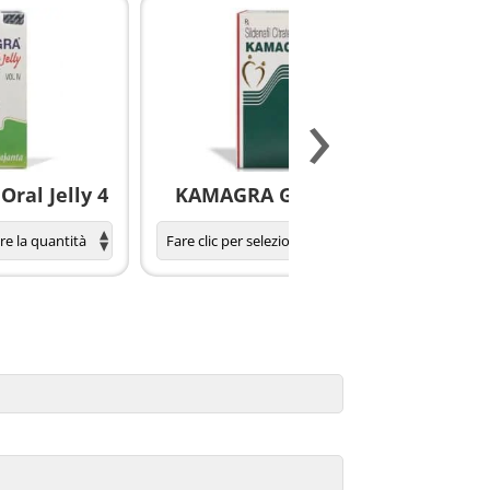
›
ral Jelly 4
KAMAGRA GOLD pillole
S