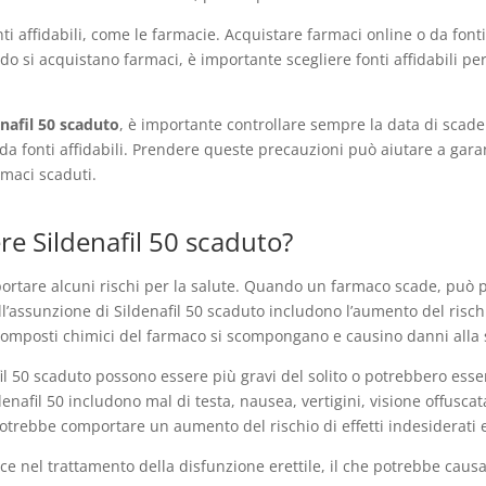
ti affidabili, come le farmacie. Acquistare farmaci online o da fonti
do si acquistano farmaci, è importante scegliere fonti affidabili p
enafil 50 scaduto
, è importante controllare sempre la data di scad
a fonti affidabili. Prendere queste precauzioni può aiutare a garant
rmaci scaduti.
ere Sildenafil 50 scaduto?
ortare alcuni rischi per la salute. Quando un farmaco scade, può p
i all’assunzione di Sildenafil 50 scaduto includono l’aumento del rischi
 i composti chimici del farmaco si scompongano e causino danni alla 
afil 50 scaduto possono essere più gravi del solito o potrebbero esserc
ldenafil 50 includono mal di testa, nausea, vertigini, visione offusc
trebbe comportare un aumento del rischio di effetti indesiderati e
ce nel trattamento della disfunzione erettile, il che potrebbe caus