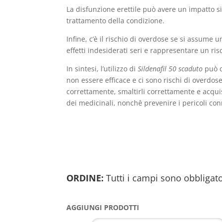
La disfunzione erettile può avere un impatto si
trattamento della condizione.
Infine, c’è il rischio di overdose se si assume
effetti indesiderati seri e rappresentare un ris
In sintesi, l’utilizzo di
Sildenafil 50 scaduto
può c
non essere efficace e ci sono rischi di overdos
correttamente, smaltirli correttamente e acquist
dei medicinali, nonchê prevenire i pericoli con
ORDINE:
Tutti i campi sono obbligato
AGGIUNGI PRODOTTI