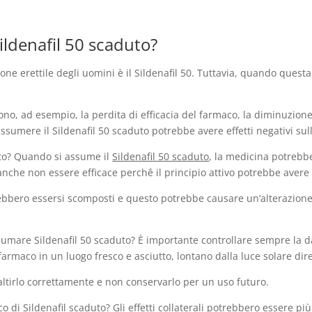
ildenafil 50 scaduto?
ione erettile degli uomini è il Sildenafil 50. Tuttavia, quando ques
ono, ad esempio, la perdita di efficacia del farmaco, la diminuzione
sumere il Sildenafil 50 scaduto potrebbe avere effetti negativi sul
uto? Quando si assume il
Sildenafil 50 scaduto
, la medicina potreb
 anche non essere efficace perchê il principio attivo potrebbe avere
trebbero essersi scomposti e questo potrebbe causare un’alterazion
sumare Sildenafil 50 scaduto? È importante controllare sempre la 
armaco in un luogo fresco e asciutto, lontano dalla luce solare diret
ltirlo correttamente e non conservarlo per un uso futuro.
 di Sildenafil scaduto? Gli effetti collaterali potrebbero essere più 