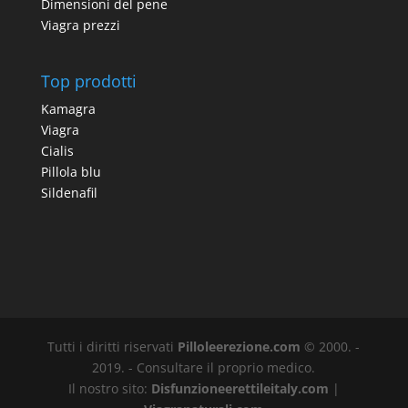
Dimensioni del pene
Viagra prezzi
Top prodotti
Kamagra
Viagra
Cialis
Pillola blu
Sildenafil
Tutti i diritti riservati
Pilloleerezione.com
© 2000. -
2019. - Consultare il proprio medico.
Il nostro sito:
Disfunzioneerettileitaly.com
|