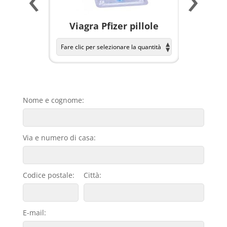
a per
Viagra Pfizer pillole
KAMAGR
Nome e cognome:
Via e numero di casa:
Codice postale:
Città:
E-mail: