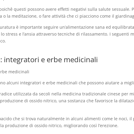
 poichê questi possono avere effetti negativi sulla salute sessuale. Pe
o la meditazione, o fare attività che ci piacciono come il giardinagg
duratura è importante seguire un’alimentazione sana ed equilibrata,
 lo stress e l’ansia attraverso tecniche di rilassamento. I seguenti
co.
: integratori e erbe medicinali
 erbe medicinali
istono alcuni integratori e erbe medicinali che possono aiutare a mig
na radice utilizzata da secoli nella medicina tradizionale cinese per 
produzione di ossido nitrico, una sostanza che favorisce la dilatazio
oacido che si trova naturalmente in alcuni alimenti come le noci, il
la produzione di ossido nitrico, migliorando così l’erezione.