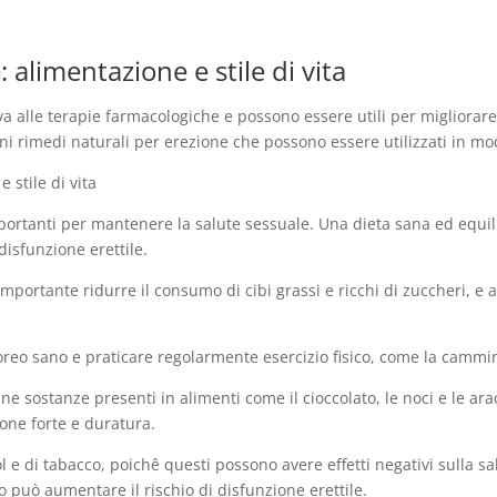
 alimentazione e stile di vita
va alle terapie farmacologiche e possono essere utili per migliorare
i rimedi naturali per erezione che possono essere utilizzati in mod
e stile di vita
 importanti per mantenere la salute sessuale. Una dieta sana ed equil
 disfunzione erettile.
mportante ridurre il consumo di cibi grassi e ricchi di zuccheri, e
eo sano e praticare regolarmente esercizio fisico, come la cammina
ne sostanze presenti in alimenti come il cioccolato, le noci e le ar
one forte e duratura.
l e di tabacco, poichê questi possono avere effetti negativi sulla s
o può aumentare il rischio di disfunzione erettile.