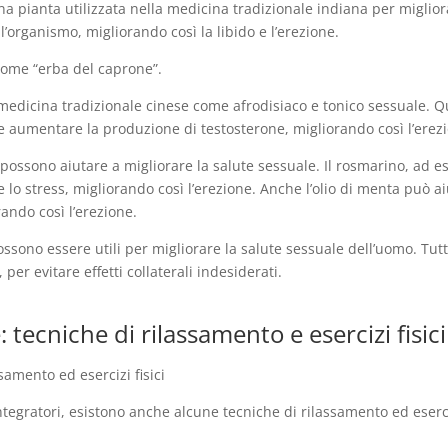
una pianta utilizzata nella medicina tradizionale indiana per migliora
ll’organismo, migliorando così la libido e l’erezione.
come “erba del caprone”.
a medicina tradizionale cinese come afrodisiaco e tonico sessuale.
 e aumentare la produzione di testosterone, migliorando così l’erez
e possono aiutare a migliorare la salute sessuale. Il rosmarino, ad
e lo stress, migliorando così l’erezione. Anche l’olio di menta può a
rando così l’erezione.
i possono essere utili per migliorare la salute sessuale dell’uomo. T
 per evitare effetti collaterali indesiderati.
 tecniche di rilassamento e esercizi fisici
ssamento ed esercizi fisici
i integratori, esistono anche alcune tecniche di rilassamento ed eserc