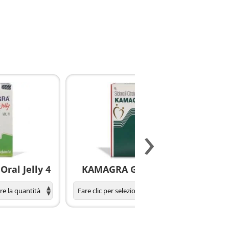
›
ral Jelly 4
KAMAGRA GOLD pillole
S