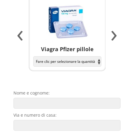
‹
›
a per
Viagra Pfizer pillole
KAMAGR
Nome e cognome:
Via e numero di casa: