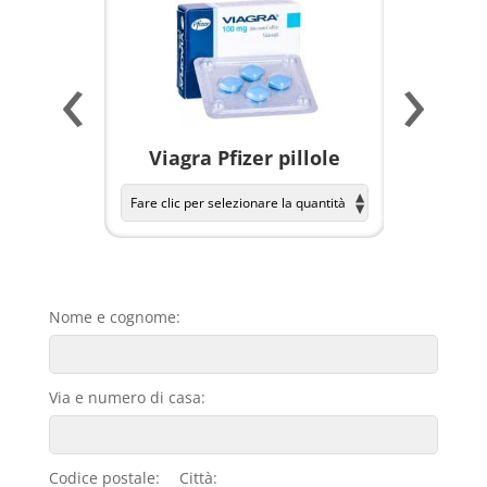
‹
›
a per
Viagra Pfizer pillole
KAMAGR
Nome e cognome:
Via e numero di casa:
Codice postale:
Città: