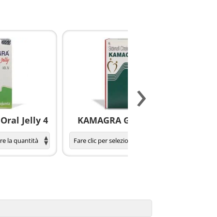
›
ral Jelly 4
KAMAGRA GOLD pillole
S