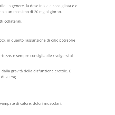
ile. In genere, la dose iniziale consigliata è di
ino a un massimo di 20 mg al giorno.
i collaterali.
oto, in quanto l’assunzione di cibo potrebbe
tezze, è sempre consigliabile rivolgersi al
alla gravità della disfunzione erettile. È
 di 20 mg.
 vampate di calore, dolori muscolari,