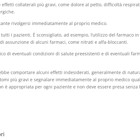
ffetti collaterali più gravi, come dolore al petto, difficoltà respirat
ergiche.
rtante rivolgersi immediatamente al proprio medico.
utti i pazienti. È sconsigliato, ad esempio, l’utilizzo del farmaco in
di assunzione di alcuni farmaci, come nitrati e alfa-bloccanti.
o di eventuali condizioni di salute preesistenti e di eventuali far
rebbe comportare alcuni effetti indesiderati, generalmente di natura
tomi più gravi e segnalare immediatamente al proprio medico quals
on è appropriata per ogni paziente e non deve essere presa senza 
ri