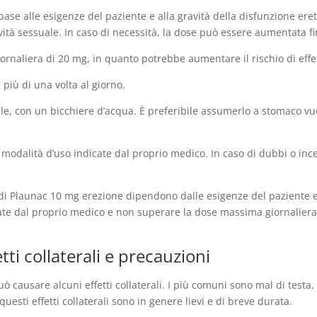
base alle esigenze del paziente e alla gravità della disfunzione erett
vità sessuale. In caso di necessità, la dose può essere aumentata f
naliera di 20 mg, in quanto potrebbe aumentare il rischio di effett
più di una volta al giorno.
e, con un bicchiere d’acqua. È preferibile assumerlo a stomaco vu
modalità d’uso indicate dal proprio medico. In caso di dubbi o incer
 di Plaunac 10 mg erezione dipendono dalle esigenze del paziente e d
ate dal proprio medico e non superare la dose massima giornaliera
ti collaterali e precauzioni
causare alcuni effetti collaterali. I più comuni sono mal di testa,
uesti effetti collaterali sono in genere lievi e di breve durata.