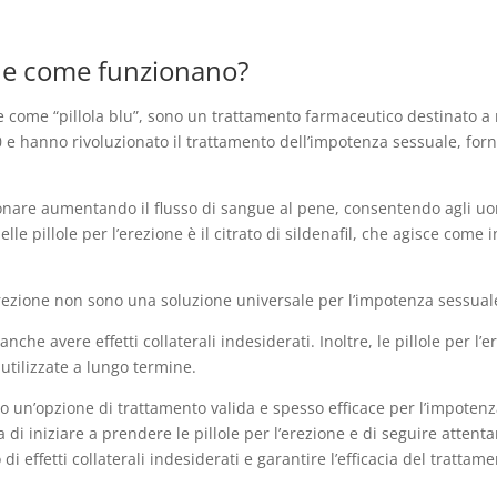
no e come funzionano?
e come “pillola blu”, sono un trattamento farmaceutico destinato a m
90 e hanno rivoluzionato il trattamento dell’impotenza sessuale, fo
zionare aumentando il flusso di sangue al pene, consentendo agli 
lle pillole per l’erezione è il citrato di sildenafil, che agisce come 
 erezione non sono una soluzione universale per l’impotenza sessual
nche avere effetti collaterali indesiderati. Inoltre, le pillole per
utilizzate a lungo termine.
 un’opzione di trattamento valida e spesso efficace per l’impoten
di iniziare a prendere le pillole per l’erezione e di seguire attenta
di effetti collaterali indesiderati e garantire l’efficacia del trattame