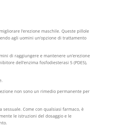
igliorare l’erezione maschile. Queste pillole
rnendo agli uomini un’opzione di trattamento
uomini di raggiungere e mantenere un’erezione
inibitore dell’enzima fosfodiesterasi 5 (PDE5),
e.
 l’erezione non sono un rimedio permanente per
za sessuale. Come con qualsiasi farmaco, è
mente le istruzioni del dosaggio e le
nto.