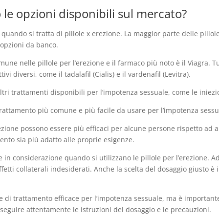
o le opzioni disponibili sul mercato?
quando si tratta di pillole x erezione. La maggior parte delle pillol
 opzioni da banco.
 comune nelle pillole per l’erezione e il farmaco più noto è il Viagra. T
vi diversi, come il tadalafil (Cialis) e il vardenafil (Levitra).
 altri trattamenti disponibili per l’impotenza sessuale, come le iniez
l trattamento più comune e più facile da usare per l’impotenza sessu
ezione possono essere più efficaci per alcune persone rispetto ad al
nto sia più adatto alle proprie esigenze.
 in considerazione quando si utilizzano le pillole per l’erezione. 
ti collaterali indesiderati. Anche la scelta del dosaggio giusto è i
 di trattamento efficace per l’impotenza sessuale, ma è importante 
seguire attentamente le istruzioni del dosaggio e le precauzioni.