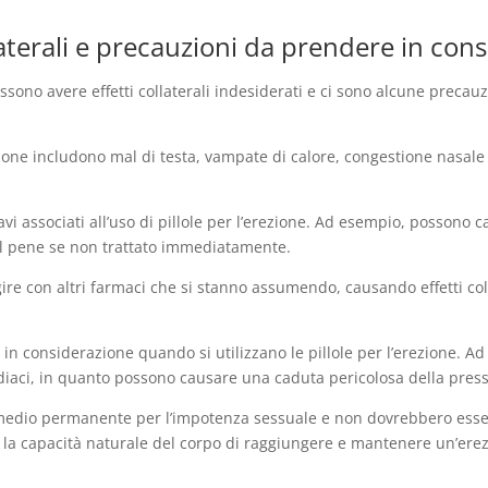
ollaterali e precauzioni da prendere in con
 possono avere effetti collaterali indesiderati e ci sono alcune prec
ezione includono mal di testa, vampate di calore, congestione nasale e 
.
gravi associati all’uso di pillole per l’erezione. Ad esempio, posson
el pene se non trattato immediatamente.
agire con altri farmaci che si stanno assumendo, causando effetti coll
n considerazione quando si utilizzano le pillole per l’erezione. A
iaci, in quanto possono causare una caduta pericolosa della pres
 rimedio permanente per l’impotenza sessuale e non dovrebbero esser
re la capacità naturale del corpo di raggiungere e mantenere un’e