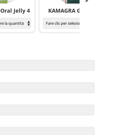
ral Jelly 4
KAMAGRA GOLD pillole
S