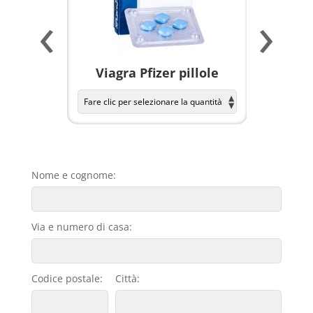
‹
›
a per
Viagra Pfizer pillole
KAMAGR
Nome e cognome:
Via e numero di casa:
Codice postale:
Città: