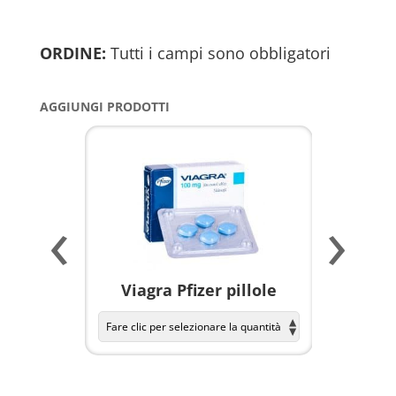
ORDINE:
Tutti i campi sono obbligatori
AGGIUNGI PRODOTTI
‹
›
a per
Viagra Pfizer pillole
KAMAGR