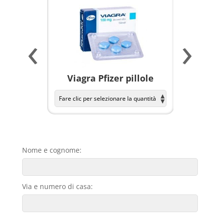
‹
›
a per
Viagra Pfizer pillole
KAMAGR
Nome e cognome:
Via e numero di casa: