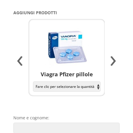
AGGIUNGI PRODOTTI
‹
›
a per
Viagra Pfizer pillole
KAMAGR
Nome e cognome: