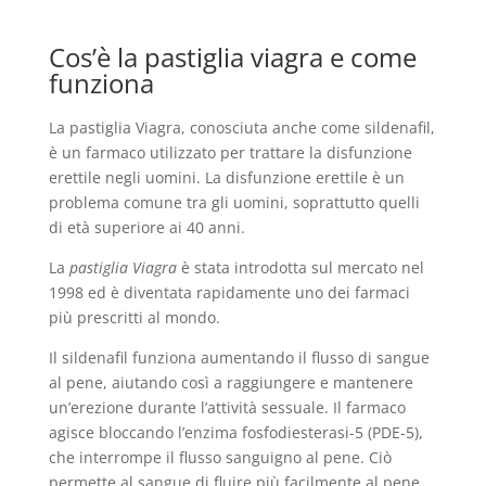
Cos’è la pastiglia viagra e come
funziona
La pastiglia Viagra, conosciuta anche come sildenafil,
è un farmaco utilizzato per trattare la disfunzione
erettile negli uomini. La disfunzione erettile è un
problema comune tra gli uomini, soprattutto quelli
di età superiore ai 40 anni.
La
pastiglia Viagra
è stata introdotta sul mercato nel
1998 ed è diventata rapidamente uno dei farmaci
più prescritti al mondo.
Il sildenafil funziona aumentando il flusso di sangue
al pene, aiutando così a raggiungere e mantenere
un’erezione durante l’attività sessuale. Il farmaco
agisce bloccando l’enzima fosfodiesterasi-5 (PDE-5),
che interrompe il flusso sanguigno al pene. Ciò
permette al sangue di fluire più facilmente al pene,