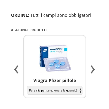
ORDINE:
Tutti i campi sono obbligatori
AGGIUNGI PRODOTTI
‹
›
a per
Viagra Pfizer pillole
KAMAGR