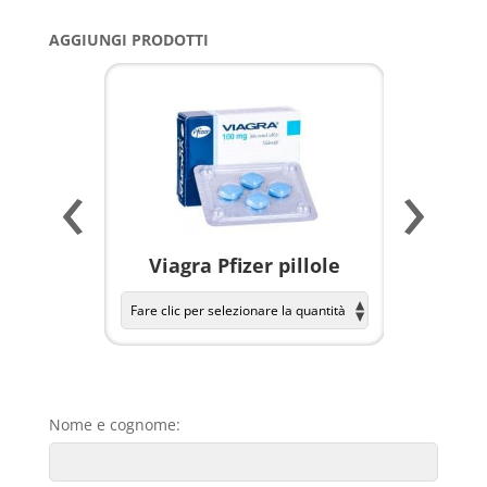
AGGIUNGI PRODOTTI
‹
›
a per
Viagra Pfizer pillole
KAMAGR
Nome e cognome: