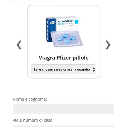
‹
›
a per
Viagra Pfizer pillole
KAMAGR
Nome e cognome:
Via e numero di casa: