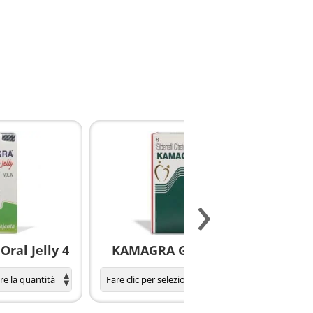
›
ral Jelly 4
KAMAGRA GOLD pillole
S