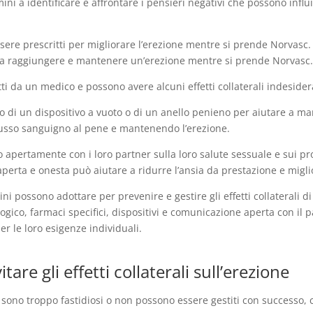
i a identificare e affrontare i pensieri negativi che possono influi
ere prescritti per migliorare l’erezione mentre si prende Norvasc. 
mini a raggiungere e mantenere un’erezione mentre si prende Norvasc
ti da un medico e possono avere alcuni effetti collaterali indesidera
zo di un dispositivo a vuoto o di un anello penieno per aiutare a man
lusso sanguigno al pene e mantenendo l’erezione.
 apertamente con i loro partner sulla loro salute sessuale e sui p
ta e onesta può aiutare a ridurre l’ansia da prestazione e miglior
mini possono adottare per prevenire e gestire gli effetti collaterali 
ogico, farmaci specifici, dispositivi e comunicazione aperta con il p
r le loro esigenze individuali.
are gli effetti collaterali sull’erezione
one sono troppo fastidiosi o non possono essere gestiti con successo