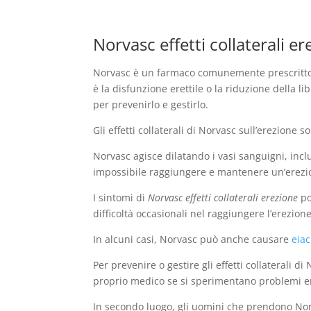
Norvasc effetti collaterali 
Norvasc è un farmaco comunemente prescritto per
è la disfunzione erettile o la riduzione della 
per prevenirlo e gestirlo.
Gli effetti collaterali di Norvasc sull’erezione s
Norvasc agisce dilatando i vasi sanguigni, inc
impossibile raggiungere e mantenere un’erezi
I sintomi di
Norvasc effetti collaterali erezione
po
difficoltà occasionali nel raggiungere l’erezio
In alcuni casi, Norvasc può anche causare
eia
Per prevenire o gestire gli effetti collaterali 
proprio medico se si sperimentano problemi e
In secondo luogo, gli uomini che prendono Norv