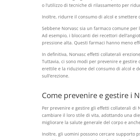
o l’utilizzo di tecniche di rilassamento per ridu
Inoltre, ridurre il consumo di alcol e smettere
Sebbene Norvasc sia un farmaco comune per la pr
Ad esempio, i bloccanti dei recettori dell’angi
pressione alta. Questi farmaci hanno meno effet
In definitiva, Norvasc effetti collaterali erezi
Tuttavia, ci sono modi per prevenire e gestire q
erettile e la riduzione del consumo di alcol e de
sull’erezione.
Come prevenire e gestire i No
Per prevenire e gestire gli effetti collaterali 
cambiare il loro stile di vita, adottando una d
migliorare la salute generale del corpo e anche
Inoltre, gli uomini possono cercare supporto psi