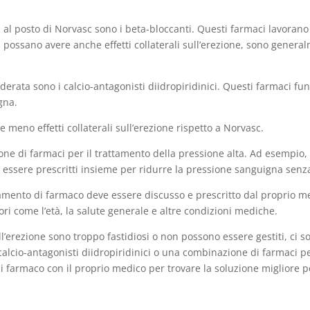
 al posto di Norvasc sono i beta-bloccanti. Questi farmaci lavorano 
possano avere anche effetti collaterali sull’erezione, sono gener
derata sono i calcio-antagonisti diidropiridinici. Questi farmaci f
gna.
 meno effetti collaterali sull’erezione rispetto a Norvasc.
one di farmaci per il trattamento della pressione alta. Ad esempio,
essere prescritti insieme per ridurre la pressione sanguigna senza c
amento di farmaco deve essere discusso e prescritto dal proprio me
tori come l’età, la salute generale e altre condizioni mediche.
c sull’erezione sono troppo fastidiosi o non possono essere gestiti, c
alcio-antagonisti diidropiridinici o una combinazione di farmaci per
farmaco con il proprio medico per trovare la soluzione migliore pe