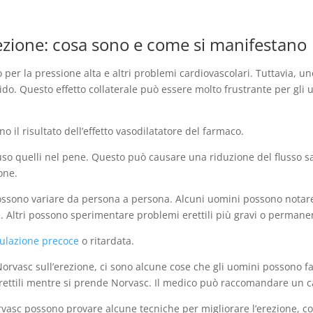
erezione: cosa sono e come si manifestano
 la pressione alta e altri problemi cardiovascolari. Tuttavia, uno 
libido. Questo effetto collaterale può essere molto frustrante per 
ono il risultato dell’effetto vasodilatatore del farmaco.
luso quelli nel pene. Questo può causare una riduzione del flusso s
one.
ssono variare da persona a persona. Alcuni uomini possono notare 
ne. Altri possono sperimentare problemi erettili più gravi o permanen
culazione precoce
o ritardata.
di Norvasc sull’erezione, ci sono alcune cose che gli uomini possono f
rettili mentre si prende Norvasc. Il medico può raccomandare un 
asc possono provare alcune tecniche per migliorare l’erezione, com