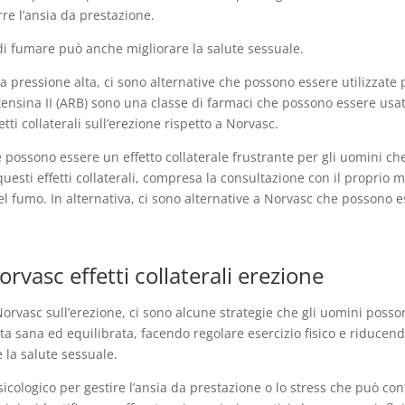
rre l’ansia da prestazione.
 di fumare può anche migliorare la salute sessuale.
essione alta, ci sono alternative che possono essere utilizzate per e
otensina II (ARB) sono una classe di farmaci che possono essere usat
ti collaterali sull’erezione rispetto a Norvasc.
one possono essere un effetto collaterale frustrante per gli uomini c
uesti effetti collaterali, compresa la consultazione con il proprio m
l fumo. In alternativa, ci sono alternative a Norvasc che possono esse
rvasc effetti collaterali erezione
di Norvasc sull’erezione, ci sono alcune strategie che gli uomini pos
ieta sana ed equilibrata, facendo regolare esercizio fisico e riducen
 la salute sessuale.
cologico per gestire l’ansia da prestazione o lo stress che può cont